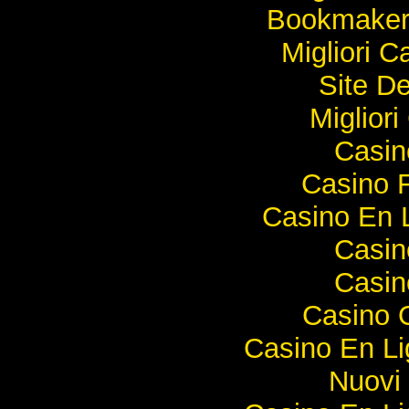
Bookmaker
Migliori 
Site De
Miglior
Casi
Casino F
Casino En 
Casi
Casi
Casino O
Casino En Li
Nuovi 