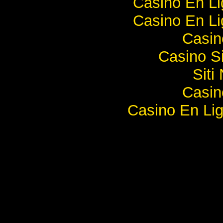
Casino En Li
Casino En Li
Casi
Casino S
Sit
Casi
Casino En Lig